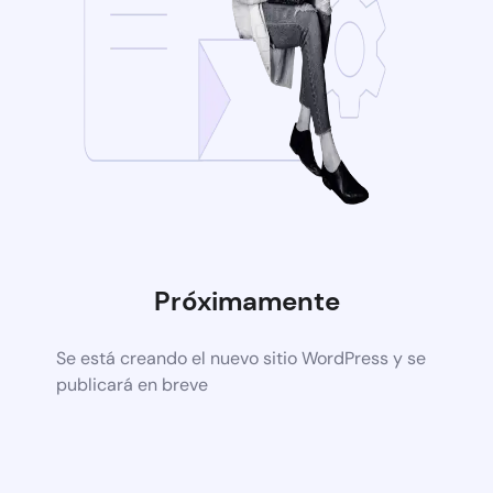
Próximamente
Se está creando el nuevo sitio WordPress y se
publicará en breve