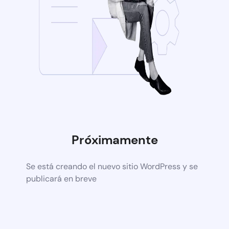
Próximamente
Se está creando el nuevo sitio WordPress y se
publicará en breve